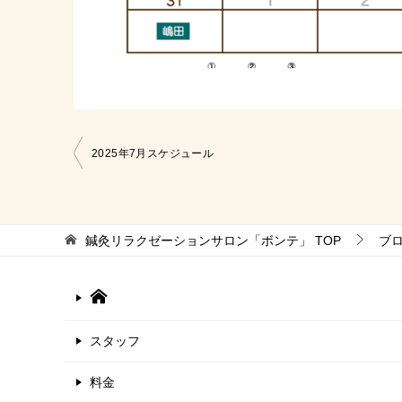
投
2025年7月スケジュール
稿
ナ
ビ
鍼灸リラクゼーションサロン「ボンテ」
TOP
ブ
ゲ
ー
シ
スタッフ
ョ
ン
料金