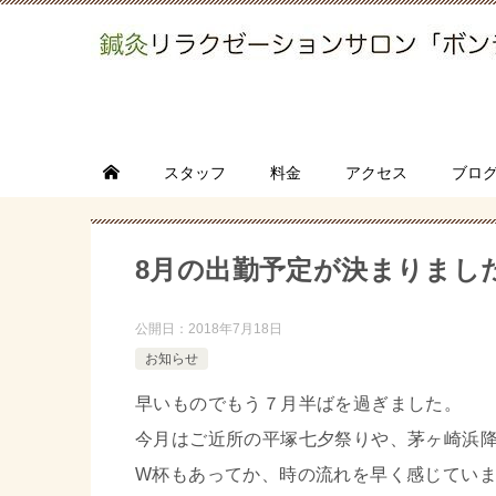
スタッフ
料金
アクセス
ブロ
8月の出勤予定が決まりまし
公開日：
2018年7月18日
お知らせ
早いものでもう７月半ばを過ぎました。
今月はご近所の平塚七夕祭りや、茅ヶ崎浜
W杯もあってか、時の流れを早く感じてい