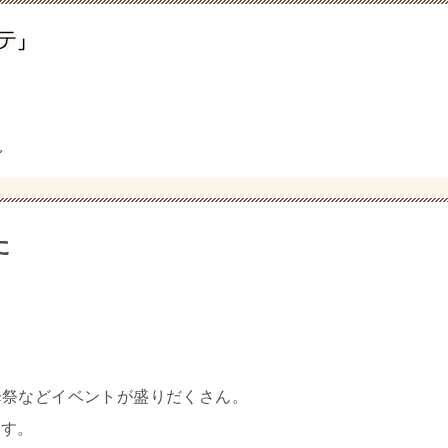
グ
た
降祭などイベントが盛りだくさん。
ます。