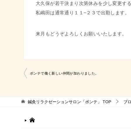
大久保が若干決まり次第休みを少し変更す
私嶋田は通常通り１１−２３で出勤します。
来月もどうぞよろしくお願いいたします。
投
ボンテで働く新しい仲間が加わりました。
稿
ナ
ビ
鍼灸リラクゼーションサロン「ボンテ」
TOP
ブ
ゲ
ー
シ